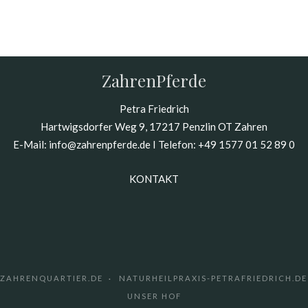
ZahrenPferde
Petra Friedrich
Hartwigsdorfer Weg 9, 17217 Penzlin OT Zahren
E-Mail:
info@zahrenpferde.de
I Telefon:
+49 1577 01 52 89 0
KONTAKT
ZAHRENQUARTIER.DE
NATURHEILPRAXIS-PETRAFRIEDRICH.DE
UNSER HOF