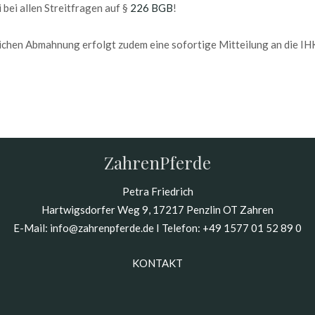
 bei allen Streitfragen auf §
226 BGB
!
chen Abmahnung erfolgt zudem eine sofortige Mitteilung an die IHK
ZahrenPferde
Petra Friedrich
Hartwigsdorfer Weg 9, 17217 Penzlin OT Zahren
E-Mail:
info@zahrenpferde.de
I Telefon:
+49 1577 01 52 89 0
KONTAKT