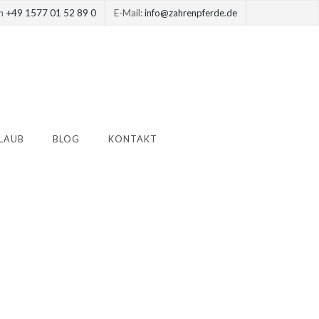
on
+49 1577 01 52 89 0
E-Mail:
info@zahrenpferde.de
LAUB
BLOG
KONTAKT