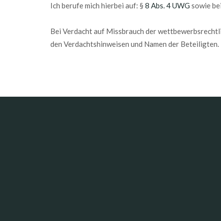
Ich berufe mich hierbei auf: §
8 Abs. 4 UWG
sowie bei
Bei Verdacht auf Missbrauch der wettbewerbsrechtli
den Verdachtshinweisen und Namen der Beteiligten.