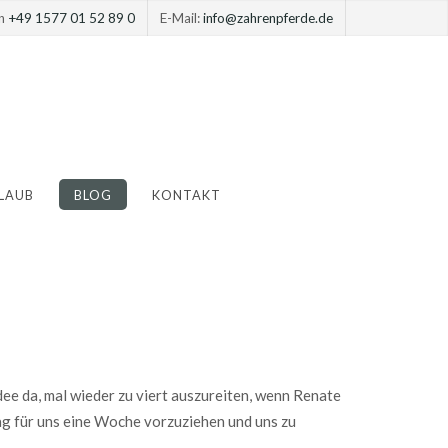
on
+49 1577 01 52 89 0
E-Mail:
info@zahrenpferde.de
LAUB
BLOG
KONTAKT
dee da, mal wieder zu viert auszureiten, wenn Renate
tag für uns eine Woche vorzuziehen und uns zu